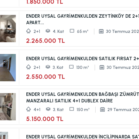
1.850.000 TL
ENDER UYSAL GAYRİMENKULDEN ZEYTİNKÖY DE 2+1 SA
APART...
2+1
4. Kat
65 m²
30 Temmuz 202
2.265.000 TL
ENDER UYSAL GAYRİMENKULDEN SATILIK FIRSAT 2+1
2+1
3. Kat
130 m²
30 Temmuz 20
2.550.000 TL
ENDER UYSAL GAYRİMENKULDEN BAĞBAŞI ZÜMRÜ
MANZARALI SATILIK 4+1 DUBLEX DAİRE
4+1
3. Kat
150 m²
29 Temmuz 20
5.150.000 TL
ENDER UYSAL GAYRİMENKULDEN İNCİLİPINARDA SATIL