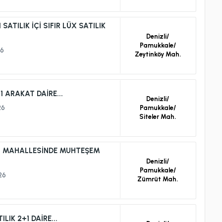
TILIK İÇİ SIFIR LÜX SATILIK
Denizli/
Pamukkale/
6
Zeytinköy Mah.
 ARAKAT DAİRE...
Denizli/
26
Pamukkale/
Siteler Mah.
T MAHALLESİNDE MUHTEŞEM
Denizli/
Pamukkale/
26
Zümrüt Mah.
IK 2+1 DAİRE...