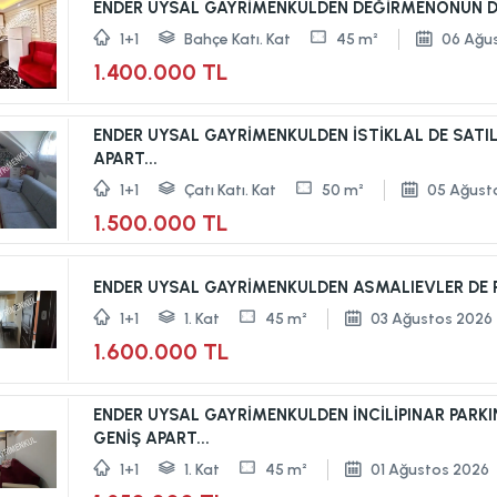
ENDER UYSAL GAYRİMENKULDEN DEĞİRMENÖNÜN DE S
1+1
Bahçe Katı. Kat
45 m²
06 Ağu
1.400.000 TL
ENDER UYSAL GAYRİMENKULDEN İSTİKLAL DE SATILI
APART...
1+1
Çatı Katı. Kat
50 m²
05 Ağust
1.500.000 TL
ENDER UYSAL GAYRİMENKULDEN ASMALIEVLER DE Pİ
1+1
1. Kat
45 m²
03 Ağustos 2026
1.600.000 TL
ENDER UYSAL GAYRİMENKULDEN İNCİLİPINAR PARKIN
GENİŞ APART...
1+1
1. Kat
45 m²
01 Ağustos 2026