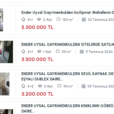
Ender Uysal Gayrimenkulden İncilipınar Mahallesin D
3+1
2. Kat
120 m²
22 Temmuz 20
5.500.000 TL
ENDER UYSAL GAYRİMENKULDEN SİTELER
2+1
1. Kat
115 m²
11 Temmuz 2026
3.500.000 TL
ENDER UYSAL GAYRİMENKULDEN SEVİL KAYNAK OKUL
EŞYALI DUBLEX DAİRE...
3+2
3. Kat
90 m²
09 Temmuz 20
3.200.000 TL
ENDER UYSAL GAYRİMENKULDEN KINIKLININ GÖBEĞİ
DAİRE...