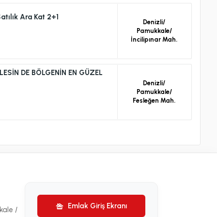
atılık Ara Kat 2+1
Denizli/
Pamukkale/
İncilipınar Mah.
ESİN DE BÖLGENİN EN GÜZEL
Denizli/
Pamukkale/
Fesleğen Mah.
Emlak Giriş Ekranı
ale /