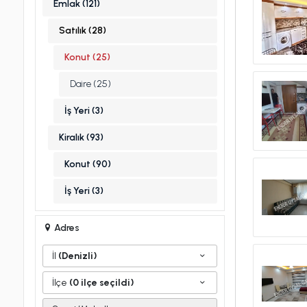
Emlak (121)
Satılık (28)
Konut (25)
Daire (25)
İş Yeri (3)
Kiralık (93)
Konut (90)
İş Yeri (3)
Adres
İl
(Denizli)
İlçe
(0 ilçe seçildi)