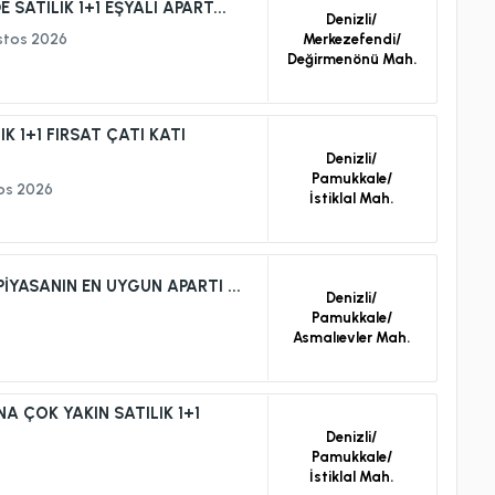
ATILIK 1+1 EŞYALI APART...
Denizli/
stos 2026
Merkezefendi/
Değirmenönü Mah.
K 1+1 FIRSAT ÇATI KATI
Denizli/
Pamukkale/
os 2026
İstiklal Mah.
YASANIN EN UYGUN APARTI ...
Denizli/
Pamukkale/
Asmalıevler Mah.
A ÇOK YAKIN SATILIK 1+1
Denizli/
Pamukkale/
İstiklal Mah.