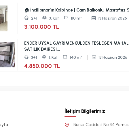
🏠 İncilipınar’ın Kalbinde | Cam Balkonlu, Masrafsız S
2+1
3. Kat
110 m²
13 Haziran 2026
3.100.000 TL
ENDER UYSAL GAYRİMENKULDEN FESLEĞEN MAHALL
SATILIK DAİRESİ...
3+1
1. Kat
140 m²
13 Haziran 2026
4.850.000 TL
İletişim Bilgilerimiz
ayfa
Bursa Caddesi No:44 Pamukk