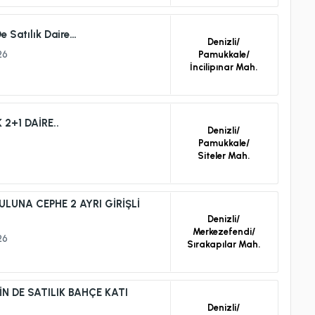
e Satılık Daire…
Denizli/
26
Pamukkale/
İncilipınar Mah.
DE SATILIK 2+1 DAİRE..
Denizli/
Pamukkale/
Siteler Mah.
UNA CEPHE 2 AYRI GİRİŞLİ
Denizli/
Merkezefendi/
26
Sırakapılar Mah.
N DE SATILIK BAHÇE KATI
Denizli/