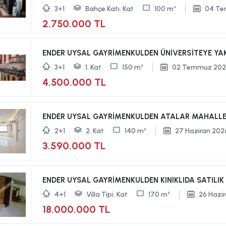
3+1
Bahçe Katı. Kat
100 m²
04 Te
2.750.000 TL
ENDER UYSAL GAYRİMENKULDEN ÜNİVERSİTEYE YAKIN
3+1
1. Kat
150 m²
02 Temmuz 202
4.500.000 TL
ENDER UYSAL GAYRİMENKULDEN ATALAR MAHALLESİN
2+1
2. Kat
140 m²
27 Haziran 202
3.590.000 TL
ENDER UYSAL GAYRİMENKULDEN KINIKLIDA SATILIK T
4+1
Villa Tipi. Kat
170 m²
26 Hazi
18.000.000 TL