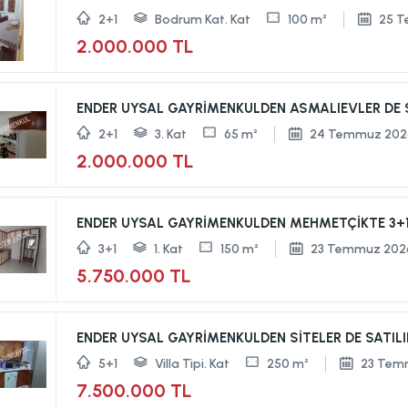
2+1
Bodrum Kat. Kat
100 m²
25 
2.000.000 TL
ENDER UYSAL GAYRİMENKULDEN ASMALIEVLER DE SA
2+1
3. Kat
65 m²
24 Temmuz 202
2.000.000 TL
ENDER UYSAL GAYRİMENKULDEN MEHMETÇİKTE 3+1 S
3+1
1. Kat
150 m²
23 Temmuz 202
5.750.000 TL
ENDER UYSAL GAYRİMENKULDEN SİTELER DE SATILIK
5+1
Villa Tipi. Kat
250 m²
23 Tem
7.500.000 TL