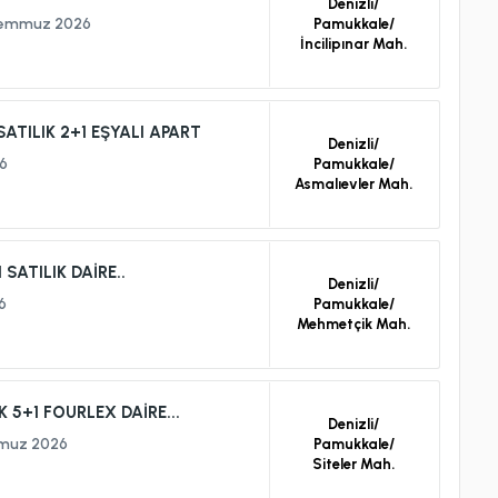
Denizli/
Temmuz 2026
Pamukkale/
İncilipınar Mah.
TILIK 2+1 EŞYALI APART
Denizli/
6
Pamukkale/
Asmalıevler Mah.
ATILIK DAİRE..
Denizli/
6
Pamukkale/
Mehmetçik Mah.
 5+1 FOURLEX DAİRE...
Denizli/
muz 2026
Pamukkale/
Siteler Mah.