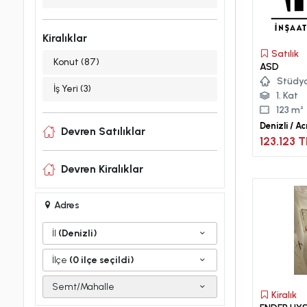
Kiralıklar
Satılık
Konut (87)
ASD
Stüdyo
İş Yeri (3)
1. Kat
123 m²
Denizli / A
Devren Satılıklar
Mah.
123.123 T
Devren Kiralıklar
Adres
İl
(Denizli)
İlçe
(0 ilçe seçildi)
Semt/Mahalle
Kiralık