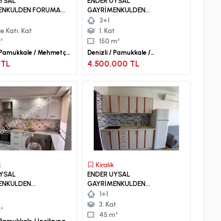
UYSAL
ENDER UYSAL
ENKULDEN FORUMA
GAYRİMENKULDEN
NİŞ BAHÇEKATI
ÜNİVERSİTEYE YAKIN SATILIK
3+1
APART..
3+1 DAİRE...
e Katı. Kat
1. Kat
²
150 m²
/ Pamukkale / Mehmetçik
Denizli / Pamukkale /
Yunusemre Mah.
 TL
4.500.000 TL
k
Kiralık
UYSAL
ENDER UYSAL
ENKULDEN
GAYRİMENKULDEN
NAR DA SATILIK ÜÇ
ASMALIEVLERDE KLİMALI
1+1
OMPLE BİNA...
BALKONLU 1+1 KİRALIK
3. Kat
m²
APART...
45 m²