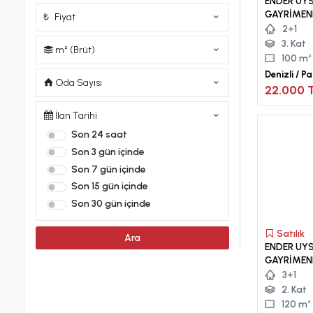
ENDER UY
GAYRİMEN
₺
Fiyat
ÇOK YAKIN
2+1
En Az
KİRALIK LÜ
TL
3. Kat
m² (Brüt)
En Çok
100 m²
Minimum
TL
m²
Denizli / P
Oda Sayısı
Mah.
22.000 
Maximum
m²
Stüdyo (1+0)
İlan Tarihi
1+1
Son 24 saat
1.5+1
Son 3 gün içinde
2+0
Son 7 gün içinde
2+1
Son 15 gün içinde
2.5+1
Son 30 gün içinde
2+2
Satılık
3+1
Ara
ENDER UY
3.5+1
GAYRIMEN
İNCILIPIN
3+2
3+1
SATILIK D
2. Kat
4+1
120 m²
4.5+1