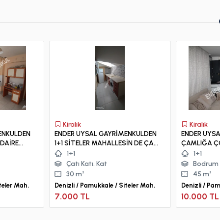
Kiralık
Kiralık
ENKULDEN
ENDER UYSAL GAYRİMENKULDEN
ENDER UYS
DAİRE...
1+1 SİTELER MAHALLESİN DE ÇATI
ÇAMLIĞA ÇOK YAKIN 1+1 K
KATI APART...
APART
1+1
1+1
Çatı Katı. Kat
Bodrum 
30 m²
45 m²
teler Mah.
Denizli / Pamukkale / Siteler Mah.
Denizli / Pa
Mah.
7.000 TL
10.000 TL