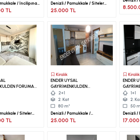
Denizli /
amukkale / İncilipınar
Denizli / Pamukkale / Siteler
Mah.
8.500.
Mah.
00 TL
25.000 TL
Kiralık
Kiralık
SAL
ENDER UYSAL
ENDER 
KULDEN FORUMA
GAYRİMENKULDEN
GAYRİM
SATILIK LÜKS
YUNUSEMRE DE GENİŞ LÜKS
YAKIN 1
2+1
1+1
2+1 KLİMALI APART...
GENİŞ L
2. Kat
2. Ka
80 m²
50 m
amukkale / Siteler
Denizli / Pamukkale /
Denizli 
Yunusemre Mah.
Mah.
00 TL
25.000 TL
17.000