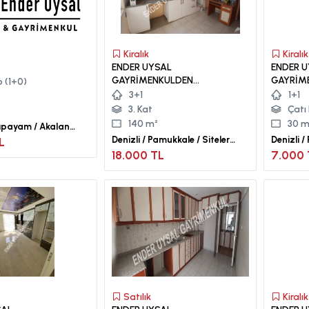
Kiralık
Kiralık
ENDER UYSAL
ENDER 
GAYRİMENKULDEN
GAYRİME
 (1+0)
SİTELERDE 3+1 KİRALIK
SİTELER
3+1
1+1
DAİRE...
ÇATI KAT
3. Kat
Çatı 
140 m²
30 m
cıpayam / Akalan
Denizli / Pamukkale / Siteler
Denizli /
L
Mah.
Mah.
18.000 TL
7.000 
Satılık
Kiralık