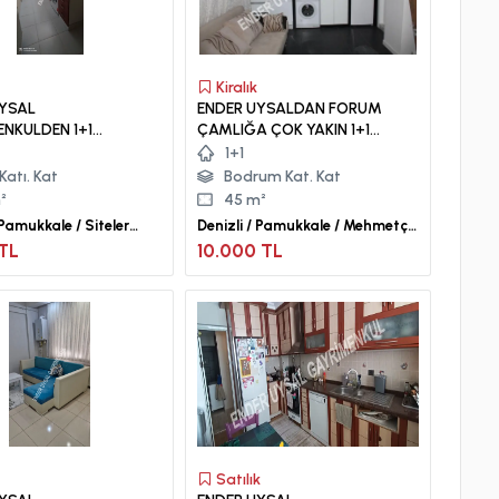
Kiralık
UYSAL
ENDER UYSALDAN FORUM
NKULDEN 1+1
ÇAMLIĞA ÇOK YAKIN 1+1
 MAHALLESİN DE
KİRALIK APART
1+1
I APART...
Katı. Kat
Bodrum Kat. Kat
²
45 m²
 Pamukkale / Siteler
Denizli / Pamukkale / Mehmetçik
Mah.
TL
10.000 TL
Satılık