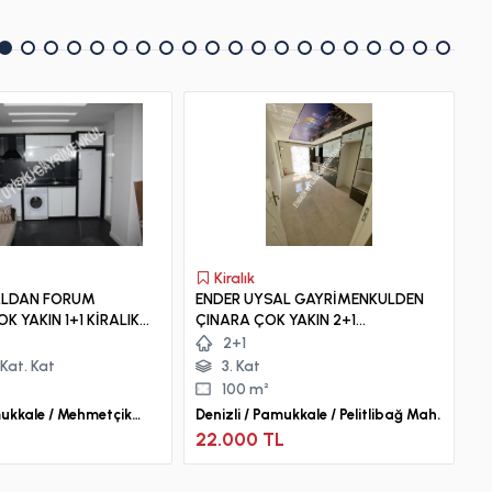
Kiralık
ALDAN FORUM
ENDER UYSAL GAYRİMENKULDEN
E
İRALIK
ÇINARA ÇOK YAKIN 2+1
M
ASANSÖRLÜ KİRALIK LÜX DAİRE..
DA
2+1
Kat. Kat
3. Kat
100 m²
mukkale / Mehmetçik
Denizli / Pamukkale / Pelitlibağ Mah.
De
M
22.000 TL
5