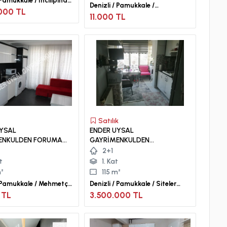
 Pamukkale / İncilipınar
Denizli / Pamukkale /
000 TL
Asmalıevler Mah.
11.000 TL
Satılık
UYSAL
ENDER UYSAL
ENKULDEN FORUMA
GAYRİMENKULDEN
+1 KLİMALI BALKONLU
SİTELERDE SATILIK 2+1
2+1
ÜX APART...
DAİRE..
t
1. Kat
²
115 m²
/ Pamukkale / Mehmetçik
Denizli / Pamukkale / Siteler
Mah.
 TL
3.500.000 TL