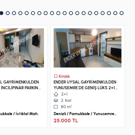
Kiralık
AL GAYRİMENKULDEN
ENDER UYSAL GAYRİMENKULDEN
E
A
YUNUSEMRE DE GENİŞ LÜKS 2+1
S
+1 GENİŞ KİRALIK
KLİMALI APART...
AP
2+1
2. Kat
80 m²
ukkale / İstiklal Mah.
Denizli / Pamukkale / Yunusemre
De
Mah.
25.000 TL
1