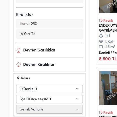
Kiralıklar
Kiralık
Konut (90)
ENDER UY
GAYRİMEN
İş Yeri (3)
ASMALIEVL
1+1
APART.
1. Kat
45 m²
Devren Satılıklar
Denizli / P
Asmalıevle
8.500 TL
Devren Kiralıklar
Adres
İl
(Denizli)
İlçe
(0 ilçe seçildi)
Semt/Mahalle
Kiralık