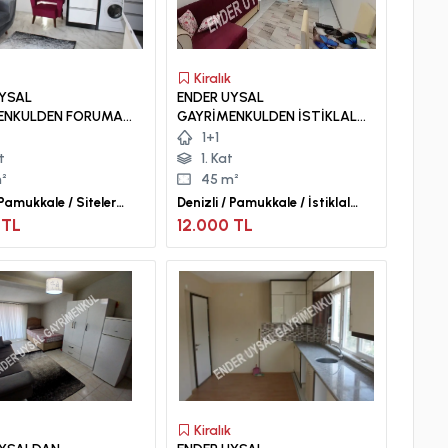
Kiralık
UYSAL
ENDER UYSAL
ENKULDEN FORUMA
GAYRİMENKULDEN İSTİKLAL
RALIK 1+1 KLİMALI
DE İNCİLİPINAR PARKINA ÇOK
1+1
LÜ LÜX APART..
YAKIN 1+1 GENİŞ KİRALIK
t
1. Kat
APART..
²
45 m²
 Pamukkale / Siteler
Denizli / Pamukkale / İstiklal
Mah.
 TL
12.000 TL
Kiralık