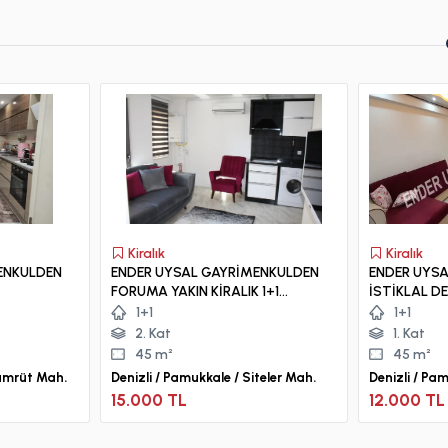
Kiralık
Kiralık
ENKULDEN
ENDER UYSAL GAYRİMENKULDEN
ENDER UYS
FORUMA YAKIN KİRALIK 1+1
İSTİKLAL DE İNCİLİPINAR PARKIN
TEŞEM
KLİMALI ASANSÖRLÜ LÜX APART..
ÇOK YAKIN 1
1+1
1+1
+1 DUBLEX
APART..
2. Kat
1. Kat
45 m²
45 m²
Zümrüt Mah.
Denizli / Pamukkale / Siteler Mah.
Denizli / Pam
15.000 TL
12.000 TL