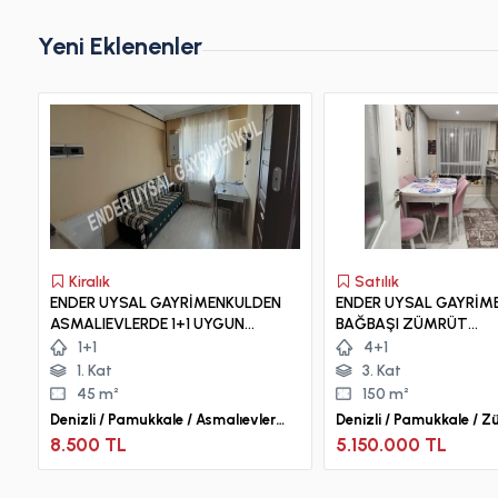
Yeni Eklenenler
Kiralık
Satılık
ENDER UYSAL GAYRİMENKULDEN
ENDER UYSAL GAYRİM
ASMALIEVLERDE 1+1 UYGUN
BAĞBAŞI ZÜMRÜT
APART.
MAHALLESİNDE MUH
1+1
4+1
MANZARALI SATILIK 4
1. Kat
3. Kat
DAİRE
45 m²
150 m²
Denizli / Pamukkale / Asmalıevler
Denizli / Pamukkale / 
Mah.
8.500 TL
5.150.000 TL