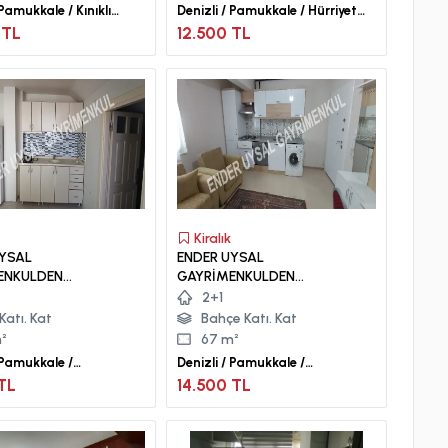
 Pamukkale / Kınıklı
Denizli / Pamukkale / Hürriyet
Mah.
 TL
12.500 TL
Kiralık
UYSAL
ENDER UYSAL
ENKULDEN
GAYRİMENKULDEN
EVLER MAHALLESİN
ASMALIEVLER DE 2+1 KİRALIK
2+1
ENİŞ TERASLI ÇATI
BAHÇE KATI APART.
Katı. Kat
Bahçe Katı. Kat
RT..
²
67 m²
/ Pamukkale /
Denizli / Pamukkale /
ler Mah.
Asmalıevler Mah.
 TL
14.500 TL