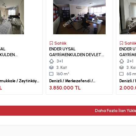
Satılık
Satılı
SAL
ENDER UYSAL
ENDER 
KULDEN
GAYRİMENKULDEN DEVLET
GAYRİM
 DE KİRALIK 2+1
HASTANESİNE YAKIN 3+1
ASMALIE
3+1
2+1
SATILIK İŞYERİ...
EŞYALI 
3. Kat
3. Ka
160 m²
65 m
amukkale / Zeytinköy
Denizli / Merkezefendi /
Denizli 
Sırakapılar Mah.
Asmalıev
L
3.850.000 TL
2.000.
Daha Fazla İlan Yükl