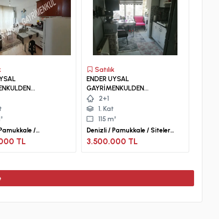
k
Satılık
UYSAL
ENDER UYSAL
ENKULDEN
GAYRİMENKULDEN
VLER DE SATILIK 2+1
SİTELERDE SATILIK 2+1
2+1
APART
DAİRE..
t
1. Kat
²
115 m²
/ Pamukkale /
Denizli / Pamukkale / Siteler
ler Mah.
Mah.
000 TL
3.500.000 TL
e