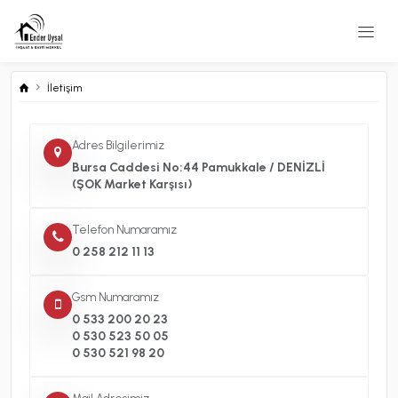
İletişim
Adres Bilgilerimiz
Bursa Caddesi No:44 Pamukkale / DENİZLİ
(ŞOK Market Karşısı)
Telefon Numaramız
0 258 212 11 13
Gsm Numaramız
0 533 200 20 23
0 530 523 50 05
0 530 521 98 20